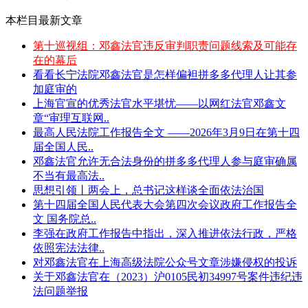
本栏目最新文章
第十巡视组：邓鑫法官违反审判职责问题线索及可能存
在的幕后
看看长宁法院邓鑫法官是怎样偏袒拼多多代理人让其参
加庭审的
上海官宣的优秀法官水平堪忧——以网红法官邓鑫文
章“审理互联网..
最高人民法院工作报告全文 ——2026年3月9日在第十四
届全国人民..
邓鑫法官允许无合法身份的拼多多代理人参与庭审确属
不当有最高法..
思想引领丨两会上，总书记这样谈全面依法治国
第十四届全国人民代表大会第四次会议政府工作报告全
文 国务院总..
李强在政府工作报告中指出，深入推进依法行政，严格
依照宪法法律..
对邓鑫法官在上海高级法院公众号文章涉嫌侵权的投诉
关于邓鑫法官在（2023）沪0105民初34997号案件违纪违
法问题举报