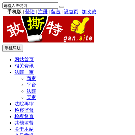
手机版
|
登陆
|
注册
|
留言
|
设首页
|
加收藏
手机导航
网站首页
相关资讯
法院一审
商家
平台
法院
买家
法院再审
检察监督
检察复查
其他监督
关于本站