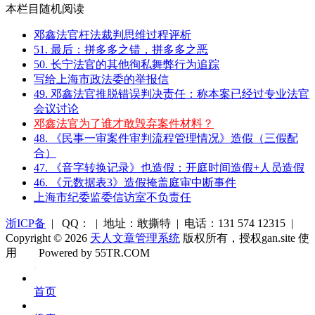
本栏目随机阅读
邓鑫法官枉法裁判思维过程评析
51. 最后：拼多多之错，拼多多之恶
50. 长宁法官的其他徇私舞弊行为追踪
写给上海市政法委的举报信
49. 邓鑫法官推脱错误判决责任：称本案已经过专业法官
会议讨论
邓鑫法官为了谁才敢毁弃案件材料？
48. 《民事一审案件审判流程管理情况》造假（三假配
合）
47. 《音字转换记录》也造假：开庭时间造假+人员造假
46. 《元数据表3》造假掩盖庭审中断事件
上海市纪委监委信访室不负责任
浙ICP备
| QQ： | 地址：敢撕特 | 电话：131 574 12315 |
Copyright © 2026
天人文章管理系统
版权所有，授权gan.site 使
用
Powered by 55TR.COM
OK
文
首页
库