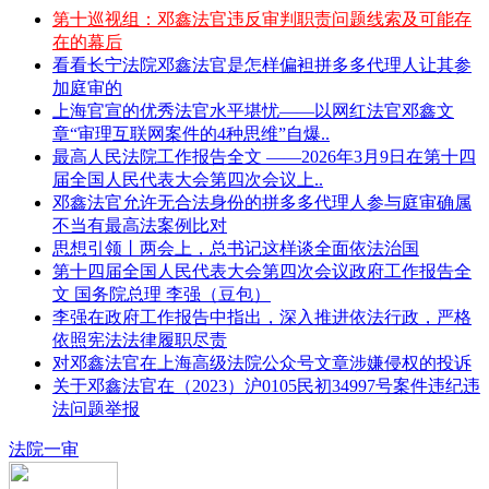
第十巡视组：邓鑫法官违反审判职责问题线索及可能存
在的幕后
看看长宁法院邓鑫法官是怎样偏袒拼多多代理人让其参
加庭审的
上海官宣的优秀法官水平堪忧——以网红法官邓鑫文
章“审理互联网案件的4种思维”自爆..
最高人民法院工作报告全文 ——2026年3月9日在第十四
届全国人民代表大会第四次会议上..
邓鑫法官允许无合法身份的拼多多代理人参与庭审确属
不当有最高法案例比对
思想引领丨两会上，总书记这样谈全面依法治国
第十四届全国人民代表大会第四次会议政府工作报告全
文 国务院总理 李强（豆包）
李强在政府工作报告中指出，深入推进依法行政，严格
依照宪法法律履职尽责
对邓鑫法官在上海高级法院公众号文章涉嫌侵权的投诉
关于邓鑫法官在（2023）沪0105民初34997号案件违纪违
法问题举报
法院一审