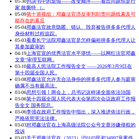
05-30
判决书中的造假——改变顺序——看出问题你是行
家 敢撕特 （..
05-09
第十巡视组：邓鑫法官违反审判职责问题线索及可
能存在的幕后
05-04
邓鑫法官故意隐匿、错认、毁弃被告拼多多代理人
身份材料过程追踪..
05-03
看看长宁法院邓鑫法官是怎样偏袒拼多多代理人让
其参加庭审的
04-19
上海官宣的优秀法官水平堪忧——以网红法官邓鑫
文章“审理互联网..
03-10
最高人民法院工作报告全文 ——2026年3月9日在
第十四届全国人民..
03-08
邓鑫法官允许无合法身份的拼多多代理人参与庭审
确属不当有最高法..
03-06
思想引领丨两会上，总书记这样谈全面依法治国
03-06
第十四届全国人民代表大会第四次会议政府工作报
告全文 国务院总..
03-06
李强在政府工作报告中指出，深入推进依法行政，
严格依照宪法法律..
03-03
对邓鑫法官在上海高级法院公众号文章涉嫌侵权的
投诉
03-03
关于邓鑫法官在（2023）沪0105民初34997号案件