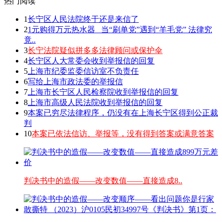
热门阅读
1
长宁区人民法院终于还是来信了
2
1元购得万元热水器 _当“刷单党”遇到“羊毛党” 法律究
竟..
3
长宁法院疑似拼多多法律顾问或保护伞
4
长宁区人大常委会收到举报信的回复
5
上海市纪委监委信访室不负责任
6
写给上海市政法委的举报信
7
上海市长宁区人民检察院收到举报信的回复
8
上海市高级人民法院收到举报信的回复
9
本案已穷尽法律程序，仍没有在上海长宁区得到公正裁
判
10
本案已依法信访、举报等，没有得到答案或满意答案
判决书中的造假——改变数值——直接造成8..