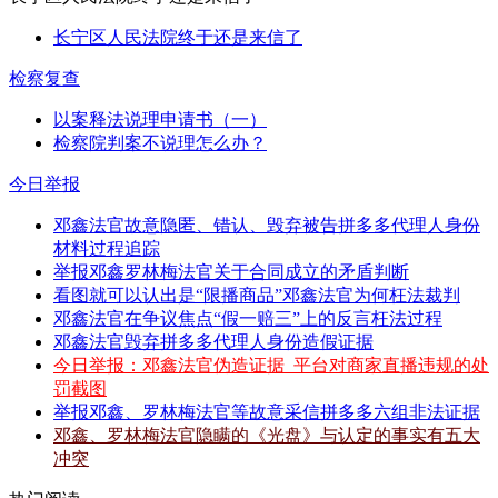
长宁区人民法院终于还是来信了
检察复查
以案释法说理申请书（一）
检察院判案不说理怎么办？
今日举报
邓鑫法官故意隐匿、错认、毁弃被告拼多多代理人身份
材料过程追踪
举报邓鑫罗林梅法官关于合同成立的矛盾判断
看图就可以认出是“限播商品”邓鑫法官为何枉法裁判
邓鑫法官在争议焦点“假一赔三”上的反言枉法过程
邓鑫法官毁弃拼多多代理人身份造假证据
今日举报：邓鑫法官伪造证据_平台对商家直播违规的处
罚截图
举报邓鑫、罗林梅法官等故意采信拼多多六组非法证据
邓鑫、罗林梅法官隐瞒的《光盘》与认定的事实有五大
冲突