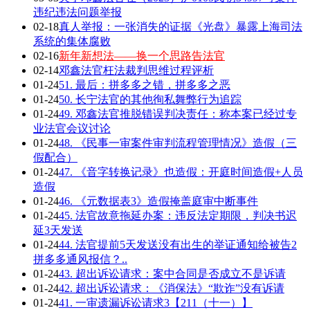
违纪违法问题举报
02-18
真人举报：一张消失的证据《光盘》暴露上海司法
系统的集体腐败
02-16
新年新想法——换一个思路告法官
02-14
邓鑫法官枉法裁判思维过程评析
01-24
51. 最后：拼多多之错，拼多多之恶
01-24
50. 长宁法官的其他徇私舞弊行为追踪
01-24
49. 邓鑫法官推脱错误判决责任：称本案已经过专
业法官会议讨论
01-24
48. 《民事一审案件审判流程管理情况》造假（三
假配合）
01-24
47. 《音字转换记录》也造假：开庭时间造假+人员
造假
01-24
46. 《元数据表3》造假掩盖庭审中断事件
01-24
45. 法官故意拖延办案：违反法定期限，判决书迟
延3天发送
01-24
44. 法官提前5天发送没有出生的举证通知给被告2
拼多多通风报信？..
01-24
43. 超出诉讼请求：案中合同是否成立不是诉请
01-24
42. 超出诉讼请求：《消保法》“欺诈”没有诉请
01-24
41. 一审遗漏诉讼请求3【211（十一）】