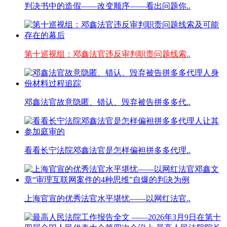
判决书中的造假——改变顺序——看出问题你..
第十巡视组：邓鑫法官违反审判职责问题线索..
邓鑫法官故意隐匿、错认、毁弃被告拼多多代..
看看长宁法院邓鑫法官是怎样偏袒拼多多代理..
上海官宣的优秀法官水平堪忧——以网红法官..