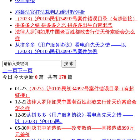
今日举报
邓鑫法官枉法裁判思维过程评析
（2023）沪0105民初34997号案件错误目录（有超链接）
拼多多之错 拼多多之恶 拼多多出生自带邪恶
法律人罗翔如果中国老百姓都敢去行使天价索赔会怎么
样
从拼多多《用户服务协议》看电商先天之错 ——以
（2023）沪0105民初34997号案件为例
搜 索
上一页
下一页
今日
今天更新
0
篇 共有
178
篇
01-23
（2023）沪0105民初34997号案件错误目录（有超
链接）
12-22
法律人罗翔如果中国老百姓都敢去行使天价索赔会
怎么样
12-09
从拼多多《用户服务协议》看电商先天之错 ——
以（2023）沪0105民..
05-30
判决书中的造假——改变数值——直接造成899万
元差价