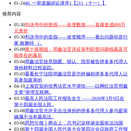
01-24
40. 一审遗漏诉讼请求1【211（十一）】
推荐内容
05-30
判决书中的造假——改变数值——直接造成899万
元差价
05-30
判决书中的造假——改变顺序——看出问题你是行
家 敢撕特 （..
05-09
第十巡视组：邓鑫法官违反审判职责问题线索及可
能存在的幕后
05-04
邓鑫法官故意隐匿、错认、毁弃被告拼多多代理人
身份材料过程追踪..
05-03
看看长宁法院邓鑫法官是怎样偏袒拼多多代理人让
其参加庭审的
04-19
上海官宣的优秀法官水平堪忧——以网红法官邓鑫
文章“审理互联网..
03-10
最高人民法院工作报告全文 ——2026年3月9日在
第十四届全国人民..
03-08
邓鑫法官允许无合法身份的拼多多代理人参与庭审
确属不当有最高法..
03-06
思想引领丨两会上，总书记这样谈全面依法治国
03-06
第十四届全国人民代表大会第四次会议政府工作报