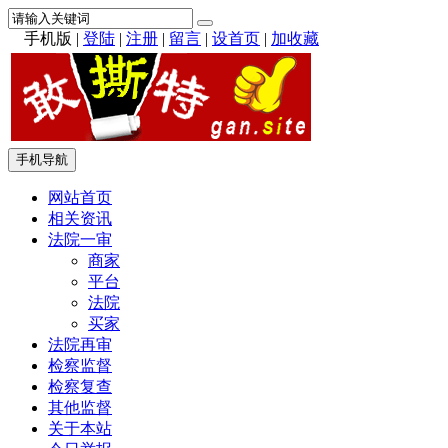
手机版
|
登陆
|
注册
|
留言
|
设首页
|
加收藏
手机导航
网站首页
相关资讯
法院一审
商家
平台
法院
买家
法院再审
检察监督
检察复查
其他监督
关于本站