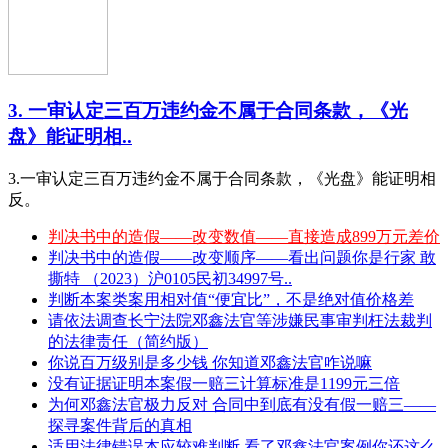
3. 一审认定三百万违约金不属于合同条款，《光
盘》能证明相..
3.一审认定三百万违约金不属于合同条款，《光盘》能证明相
反。
判决书中的造假——改变数值——直接造成899万元差价
判决书中的造假——改变顺序——看出问题你是行家 敢
撕特 （2023）沪0105民初34997号..
判断本案类案用相对值“便宜比”，不是绝对值价格差
请依法调查长宁法院邓鑫法官等涉嫌民事审判枉法裁判
的法律责任（简约版）
你说百万级别是多少钱 你知道邓鑫法官咋说嘛
没有证据证明本案假一赔三计算标准是1199元三倍
为何邓鑫法官极力反对 合同中到底有没有假一赔三——
探寻案件背后的真相
适用法律错误本应较难判断 看了邓鑫法官案例你还这么