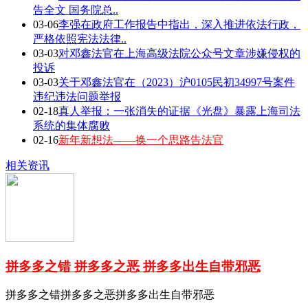
告全文 国务院总..
03-06
李强在政府工作报告中指出，深入推进依法行政，
严格依照宪法法律..
03-03
对邓鑫法官在上海高级法院公众号文章涉嫌侵权的
投诉
03-03
关于邓鑫法官在（2023）沪0105民初34997号案件
违纪违法问题举报
02-18
真人举报：一张消失的证据《光盘》暴露上海司法
系统的集体腐败
02-16
新年新想法——换一个思路告法官
相关资讯
拼多多之错 拼多多之恶 拼多多出生自带邪恶
拼多多之错拼多多之恶拼多多出生自带邪恶