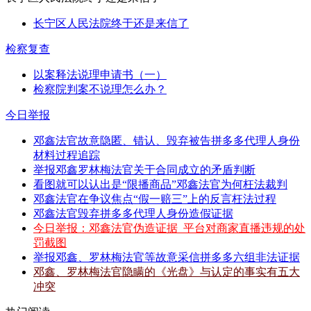
长宁区人民法院终于还是来信了
检察复查
以案释法说理申请书（一）
检察院判案不说理怎么办？
今日举报
邓鑫法官故意隐匿、错认、毁弃被告拼多多代理人身份
材料过程追踪
举报邓鑫罗林梅法官关于合同成立的矛盾判断
看图就可以认出是“限播商品”邓鑫法官为何枉法裁判
邓鑫法官在争议焦点“假一赔三”上的反言枉法过程
邓鑫法官毁弃拼多多代理人身份造假证据
今日举报：邓鑫法官伪造证据_平台对商家直播违规的处
罚截图
举报邓鑫、罗林梅法官等故意采信拼多多六组非法证据
邓鑫、罗林梅法官隐瞒的《光盘》与认定的事实有五大
冲突