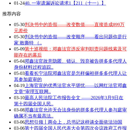
01-24
40. 一审遗漏诉讼请求1【211（十一）】
推荐内容
05-30
判决书中的造假——改变数值——直接造成899万
元差价
05-30
判决书中的造假——改变顺序——看出问题你是行
家 敢撕特 （..
05-09
第十巡视组：邓鑫法官违反审判职责问题线索及可
能存在的幕后
05-04
邓鑫法官故意隐匿、错认、毁弃被告拼多多代理人
身份材料过程追踪..
05-03
看看长宁法院邓鑫法官是怎样偏袒拼多多代理人让
其参加庭审的
04-19
上海官宣的优秀法官水平堪忧——以网红法官邓鑫
文章“审理互联网..
03-10
最高人民法院工作报告全文 ——2026年3月9日在
第十四届全国人民..
03-08
邓鑫法官允许无合法身份的拼多多代理人参与庭审
确属不当有最高法..
03-06
思想引领丨两会上，总书记这样谈全面依法治国
03-06
第十四届全国人民代表大会第四次会议政府工作报