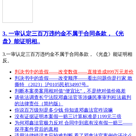
3. 一审认定三百万违约金不属于合同条款，《光
盘》能证明相..
3.一审认定三百万违约金不属于合同条款，《光盘》能证明相
反。
判决书中的造假——改变数值——直接造成899万元差价
判决书中的造假——改变顺序——看出问题你是行家 敢
撕特 （2023）沪0105民初34997号..
判断本案类案用相对值“便宜比”，不是绝对值价格差
请依法调查长宁法院邓鑫法官等涉嫌民事审判枉法裁判
的法律责任（简约版）
你说百万级别是多少钱 你知道邓鑫法官咋说嘛
没有证据证明本案假一赔三计算标准是1199元三倍
为何邓鑫法官极力反对 合同中到底有没有假一赔三——
探寻案件背后的真相
适用法律错误本应较难判断 看了邓鑫法官案例你还这么