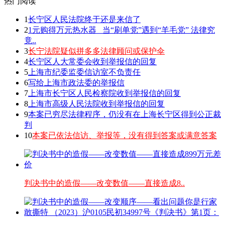
热门阅读
1
长宁区人民法院终于还是来信了
2
1元购得万元热水器 _当“刷单党”遇到“羊毛党” 法律究
竟..
3
长宁法院疑似拼多多法律顾问或保护伞
4
长宁区人大常委会收到举报信的回复
5
上海市纪委监委信访室不负责任
6
写给上海市政法委的举报信
7
上海市长宁区人民检察院收到举报信的回复
8
上海市高级人民法院收到举报信的回复
9
本案已穷尽法律程序，仍没有在上海长宁区得到公正裁
判
10
本案已依法信访、举报等，没有得到答案或满意答案
判决书中的造假——改变数值——直接造成8..