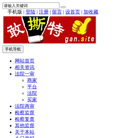
手机版
|
登陆
|
注册
|
留言
|
设首页
|
加收藏
手机导航
网站首页
相关资讯
法院一审
商家
平台
法院
买家
法院再审
检察监督
检察复查
其他监督
关于本站