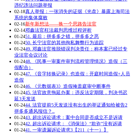
违纪违法问题举报
02-18
真人举报：一张消失的证据《光盘》暴露上海司法
系统的集体腐败
02-16
新年新想法——换一个思路告法官
02-14
邓鑫法官枉法裁判思维过程评析
01-24
51. 最后：拼多多之错，拼多多之恶
01-24
50. 长宁法官的其他徇私舞弊行为追踪
01-24
49. 邓鑫法官推脱错误判决责任：称本案已经过专
业法官会议讨论
01-24
48. 《民事一审案件审判流程管理情况》造假（三
假配合）
01-24
47. 《音字转换记录》也造假：开庭时间造假+人员
造假
01-24
46. 《元数据表3》造假掩盖庭审中断事件
01-24
45. 法官故意拖延办案：违反法定期限，判决书迟
延3天发送
01-24
44. 法官提前5天发送没有出生的举证通知给被告2
拼多多通风报信？..
01-24
43. 超出诉讼请求：案中合同是否成立不是诉请
01-24
42. 超出诉讼请求：《消保法》“欺诈”没有诉请
01-24
41. 一审遗漏诉讼请求3【211（十一）】