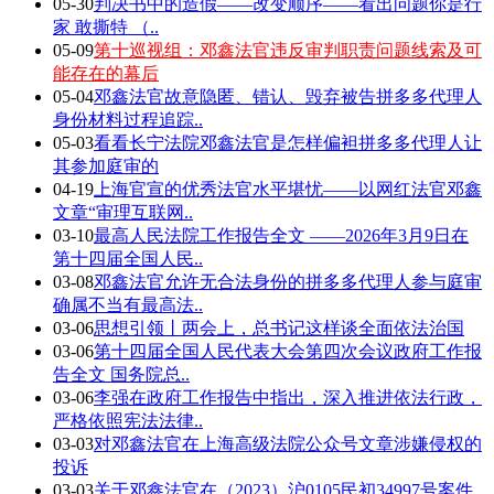
05-30
判决书中的造假——改变顺序——看出问题你是行
家 敢撕特 （..
05-09
第十巡视组：邓鑫法官违反审判职责问题线索及可
能存在的幕后
05-04
邓鑫法官故意隐匿、错认、毁弃被告拼多多代理人
身份材料过程追踪..
05-03
看看长宁法院邓鑫法官是怎样偏袒拼多多代理人让
其参加庭审的
04-19
上海官宣的优秀法官水平堪忧——以网红法官邓鑫
文章“审理互联网..
03-10
最高人民法院工作报告全文 ——2026年3月9日在
第十四届全国人民..
03-08
邓鑫法官允许无合法身份的拼多多代理人参与庭审
确属不当有最高法..
03-06
思想引领丨两会上，总书记这样谈全面依法治国
03-06
第十四届全国人民代表大会第四次会议政府工作报
告全文 国务院总..
03-06
李强在政府工作报告中指出，深入推进依法行政，
严格依照宪法法律..
03-03
对邓鑫法官在上海高级法院公众号文章涉嫌侵权的
投诉
03-03
关于邓鑫法官在（2023）沪0105民初34997号案件