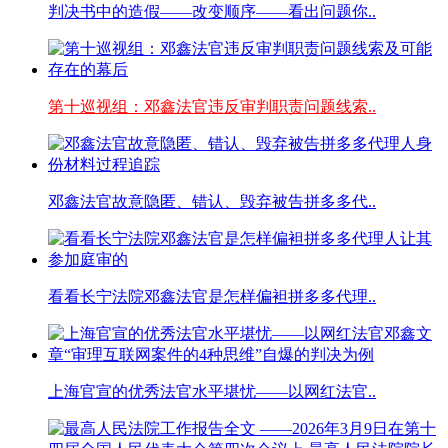
判决书中的造假——改变顺序——看出问题你..
第十巡视组：邓鑫法官违反审判职责问题线索..
邓鑫法官故意隐匿、错认、毁弃被告拼多多代..
看看长宁法院邓鑫法官是怎样偏袒拼多多代理..
上海官宣的优秀法官水平堪忧——以网红法官..