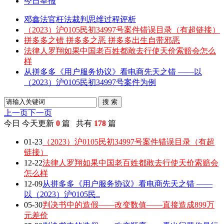
今日举报
邓鑫法官枉法裁判思维过程评析
（2023）沪0105民初34997号案件错误目录（有超链接）
拼多多之错 拼多多之恶 拼多多出生自带邪恶
法律人罗翔如果中国老百姓都敢去行使天价索赔会怎么
样
从拼多多《用户服务协议》看电商先天之错 ——以
（2023）沪0105民初34997号案件为例
搜 索
上一页
下一页
今日
今天更新
0
篇 共有
178
篇
01-23
（2023）沪0105民初34997号案件错误目录（有超
链接）
12-22
法律人罗翔如果中国老百姓都敢去行使天价索赔会
怎么样
12-09
从拼多多《用户服务协议》看电商先天之错 ——
以（2023）沪0105民..
05-30
判决书中的造假——改变数值——直接造成899万
元差价