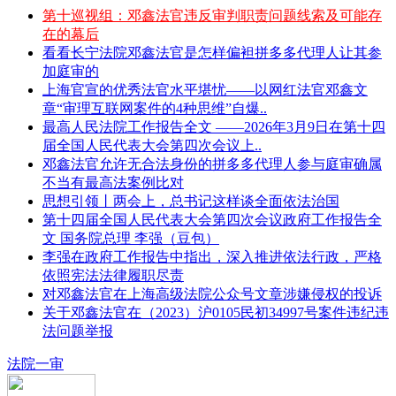
第十巡视组：邓鑫法官违反审判职责问题线索及可能存
在的幕后
看看长宁法院邓鑫法官是怎样偏袒拼多多代理人让其参
加庭审的
上海官宣的优秀法官水平堪忧——以网红法官邓鑫文
章“审理互联网案件的4种思维”自爆..
最高人民法院工作报告全文 ——2026年3月9日在第十四
届全国人民代表大会第四次会议上..
邓鑫法官允许无合法身份的拼多多代理人参与庭审确属
不当有最高法案例比对
思想引领丨两会上，总书记这样谈全面依法治国
第十四届全国人民代表大会第四次会议政府工作报告全
文 国务院总理 李强（豆包）
李强在政府工作报告中指出，深入推进依法行政，严格
依照宪法法律履职尽责
对邓鑫法官在上海高级法院公众号文章涉嫌侵权的投诉
关于邓鑫法官在（2023）沪0105民初34997号案件违纪违
法问题举报
法院一审