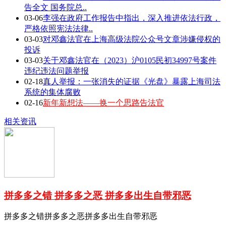
告全文 国务院总..
03-06
李强在政府工作报告中指出，深入推进依法行政，
严格依照宪法法律..
03-03
对邓鑫法官在上海高级法院公众号文章涉嫌侵权的
投诉
03-03
关于邓鑫法官在（2023）沪0105民初34997号案件
违纪违法问题举报
02-18
真人举报：一张消失的证据《光盘》暴露上海司法
系统的集体腐败
02-16
新年新想法——换一个思路告法官
相关资讯
拼多多之错 拼多多之恶 拼多多出生自带邪恶
拼多多之错拼多多之恶拼多多出生自带邪恶