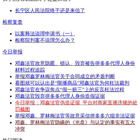
长宁区人民法院终于还是来信了
检察复查
以案释法说理申请书（一）
检察院判案不说理怎么办？
今日举报
邓鑫法官故意隐匿、错认、毁弃被告拼多多代理人身份
材料过程追踪
举报邓鑫罗林梅法官关于合同成立的矛盾判断
看图就可以认出是“限播商品”邓鑫法官为何枉法裁判
邓鑫法官在争议焦点“假一赔三”上的反言枉法过程
邓鑫法官毁弃拼多多代理人身份造假证据
今日举报：邓鑫法官伪造证据_平台对商家直播违规的处
罚截图
举报邓鑫、罗林梅法官等故意采信拼多多六组非法证据
邓鑫、罗林梅法官隐瞒的《光盘》与认定的事实有五大
冲突