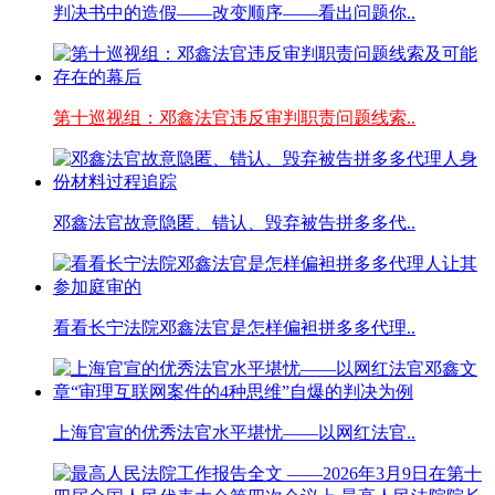
判决书中的造假——改变顺序——看出问题你..
第十巡视组：邓鑫法官违反审判职责问题线索..
邓鑫法官故意隐匿、错认、毁弃被告拼多多代..
看看长宁法院邓鑫法官是怎样偏袒拼多多代理..
上海官宣的优秀法官水平堪忧——以网红法官..