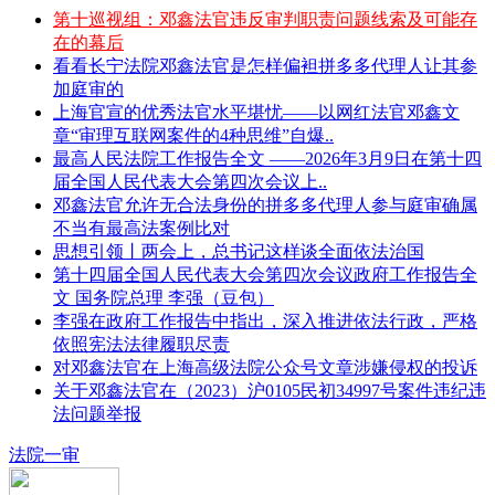
第十巡视组：邓鑫法官违反审判职责问题线索及可能存
在的幕后
看看长宁法院邓鑫法官是怎样偏袒拼多多代理人让其参
加庭审的
上海官宣的优秀法官水平堪忧——以网红法官邓鑫文
章“审理互联网案件的4种思维”自爆..
最高人民法院工作报告全文 ——2026年3月9日在第十四
届全国人民代表大会第四次会议上..
邓鑫法官允许无合法身份的拼多多代理人参与庭审确属
不当有最高法案例比对
思想引领丨两会上，总书记这样谈全面依法治国
第十四届全国人民代表大会第四次会议政府工作报告全
文 国务院总理 李强（豆包）
李强在政府工作报告中指出，深入推进依法行政，严格
依照宪法法律履职尽责
对邓鑫法官在上海高级法院公众号文章涉嫌侵权的投诉
关于邓鑫法官在（2023）沪0105民初34997号案件违纪违
法问题举报
法院一审