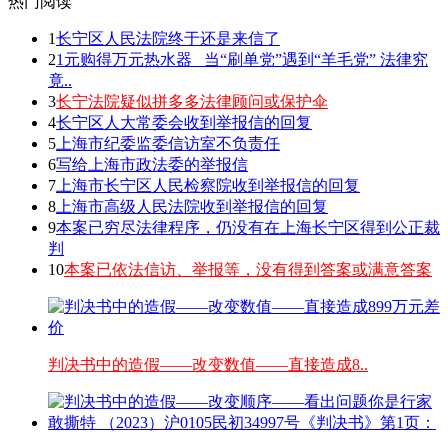
热门阅读
1
长宁区人民法院终于还是来信了
2
1元购得万元热水器 _当“刷单党”遇到“羊毛党” 法律究
竟..
3
长宁法院疑似拼多多法律顾问或保护伞
4
长宁区人大常委会收到举报信的回复
5
上海市纪委监委信访室不负责任
6
写给上海市政法委的举报信
7
上海市长宁区人民检察院收到举报信的回复
8
上海市高级人民法院收到举报信的回复
9
本案已穷尽法律程序，仍没有在上海长宁区得到公正裁
判
10
本案已依法信访、举报等，没有得到答案或满意答案
判决书中的造假——改变数值——直接造成8..