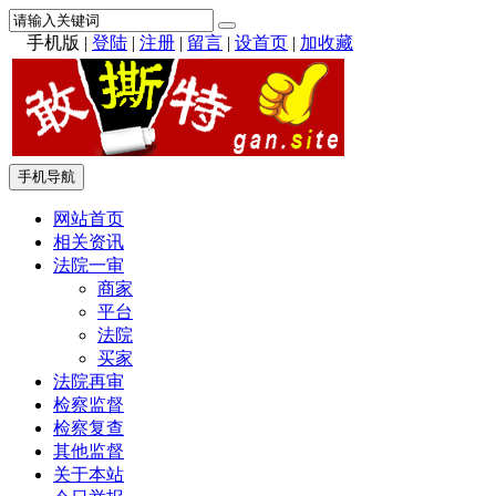
手机版
|
登陆
|
注册
|
留言
|
设首页
|
加收藏
手机导航
网站首页
相关资讯
法院一审
商家
平台
法院
买家
法院再审
检察监督
检察复查
其他监督
关于本站