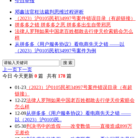
今日举报
邓鑫法官枉法裁判思维过程评析
（2023）沪0105民初34997号案件错误目录（有超链接）
拼多多之错 拼多多之恶 拼多多出生自带邪恶
法律人罗翔如果中国老百姓都敢去行使天价索赔会怎么
样
从拼多多《用户服务协议》看电商先天之错 ——以
（2023）沪0105民初34997号案件为例
搜 索
上一页
下一页
今日
今天更新
0
篇 共有
178
篇
01-23
（2023）沪0105民初34997号案件错误目录（有超
链接）
12-22
法律人罗翔如果中国老百姓都敢去行使天价索赔会
怎么样
12-09
从拼多多《用户服务协议》看电商先天之错 ——
以（2023）沪0105民..
05-30
判决书中的造假——改变数值——直接造成899万
元差价