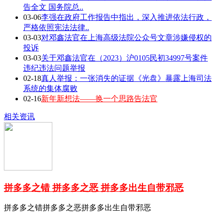
告全文 国务院总..
03-06
李强在政府工作报告中指出，深入推进依法行政，
严格依照宪法法律..
03-03
对邓鑫法官在上海高级法院公众号文章涉嫌侵权的
投诉
03-03
关于邓鑫法官在（2023）沪0105民初34997号案件
违纪违法问题举报
02-18
真人举报：一张消失的证据《光盘》暴露上海司法
系统的集体腐败
02-16
新年新想法——换一个思路告法官
相关资讯
拼多多之错 拼多多之恶 拼多多出生自带邪恶
拼多多之错拼多多之恶拼多多出生自带邪恶