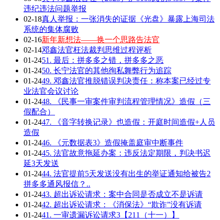
违纪违法问题举报
02-18
真人举报：一张消失的证据《光盘》暴露上海司法
系统的集体腐败
02-16
新年新想法——换一个思路告法官
02-14
邓鑫法官枉法裁判思维过程评析
01-24
51. 最后：拼多多之错，拼多多之恶
01-24
50. 长宁法官的其他徇私舞弊行为追踪
01-24
49. 邓鑫法官推脱错误判决责任：称本案已经过专
业法官会议讨论
01-24
48. 《民事一审案件审判流程管理情况》造假（三
假配合）
01-24
47. 《音字转换记录》也造假：开庭时间造假+人员
造假
01-24
46. 《元数据表3》造假掩盖庭审中断事件
01-24
45. 法官故意拖延办案：违反法定期限，判决书迟
延3天发送
01-24
44. 法官提前5天发送没有出生的举证通知给被告2
拼多多通风报信？..
01-24
43. 超出诉讼请求：案中合同是否成立不是诉请
01-24
42. 超出诉讼请求：《消保法》“欺诈”没有诉请
01-24
41. 一审遗漏诉讼请求3【211（十一）】