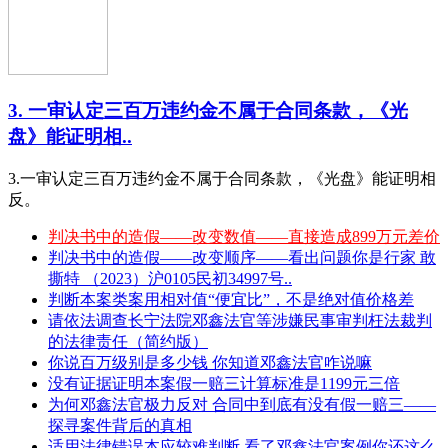
3. 一审认定三百万违约金不属于合同条款，《光
盘》能证明相..
3.一审认定三百万违约金不属于合同条款，《光盘》能证明相
反。
判决书中的造假——改变数值——直接造成899万元差价
判决书中的造假——改变顺序——看出问题你是行家 敢
撕特 （2023）沪0105民初34997号..
判断本案类案用相对值“便宜比”，不是绝对值价格差
请依法调查长宁法院邓鑫法官等涉嫌民事审判枉法裁判
的法律责任（简约版）
你说百万级别是多少钱 你知道邓鑫法官咋说嘛
没有证据证明本案假一赔三计算标准是1199元三倍
为何邓鑫法官极力反对 合同中到底有没有假一赔三——
探寻案件背后的真相
适用法律错误本应较难判断 看了邓鑫法官案例你还这么