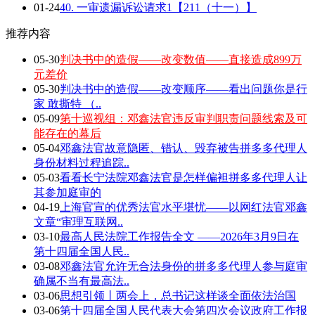
01-24
40. 一审遗漏诉讼请求1【211（十一）】
推荐内容
05-30
判决书中的造假——改变数值——直接造成899万
元差价
05-30
判决书中的造假——改变顺序——看出问题你是行
家 敢撕特 （..
05-09
第十巡视组：邓鑫法官违反审判职责问题线索及可
能存在的幕后
05-04
邓鑫法官故意隐匿、错认、毁弃被告拼多多代理人
身份材料过程追踪..
05-03
看看长宁法院邓鑫法官是怎样偏袒拼多多代理人让
其参加庭审的
04-19
上海官宣的优秀法官水平堪忧——以网红法官邓鑫
文章“审理互联网..
03-10
最高人民法院工作报告全文 ——2026年3月9日在
第十四届全国人民..
03-08
邓鑫法官允许无合法身份的拼多多代理人参与庭审
确属不当有最高法..
03-06
思想引领丨两会上，总书记这样谈全面依法治国
03-06
第十四届全国人民代表大会第四次会议政府工作报