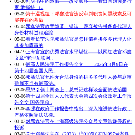
05-30
判决书中的造假——改变顺序——看出问题你是行
家 敢撕特 （..
05-09
第十巡视组：邓鑫法官违反审判职责问题线索及可
能存在的幕后
05-04
邓鑫法官故意隐匿、错认、毁弃被告拼多多代理人
身份材料过程追踪..
05-03
看看长宁法院邓鑫法官是怎样偏袒拼多多代理人让
其参加庭审的
04-19
上海官宣的优秀法官水平堪忧——以网红法官邓鑫
文章“审理互联网..
03-10
最高人民法院工作报告全文 ——2026年3月9日在
第十四届全国人民..
03-08
邓鑫法官允许无合法身份的拼多多代理人参与庭审
确属不当有最高法..
03-06
思想引领丨两会上，总书记这样谈全面依法治国
03-06
第十四届全国人民代表大会第四次会议政府工作报
告全文 国务院总..
03-06
李强在政府工作报告中指出，深入推进依法行政，
严格依照宪法法律..
03-03
对邓鑫法官在上海高级法院公众号文章涉嫌侵权的
投诉
03-03
关于邓鑫法官在（2023）沪0105民初34997号案件