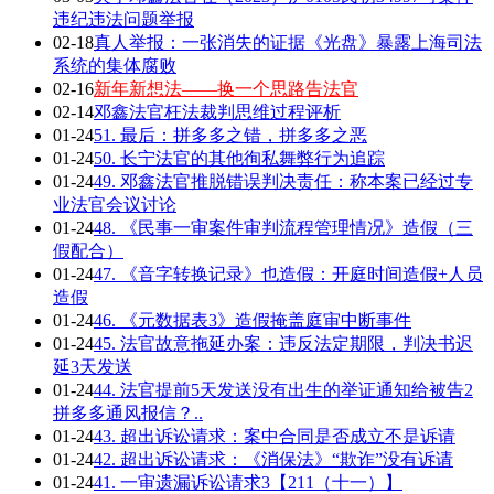
违纪违法问题举报
02-18
真人举报：一张消失的证据《光盘》暴露上海司法
系统的集体腐败
02-16
新年新想法——换一个思路告法官
02-14
邓鑫法官枉法裁判思维过程评析
01-24
51. 最后：拼多多之错，拼多多之恶
01-24
50. 长宁法官的其他徇私舞弊行为追踪
01-24
49. 邓鑫法官推脱错误判决责任：称本案已经过专
业法官会议讨论
01-24
48. 《民事一审案件审判流程管理情况》造假（三
假配合）
01-24
47. 《音字转换记录》也造假：开庭时间造假+人员
造假
01-24
46. 《元数据表3》造假掩盖庭审中断事件
01-24
45. 法官故意拖延办案：违反法定期限，判决书迟
延3天发送
01-24
44. 法官提前5天发送没有出生的举证通知给被告2
拼多多通风报信？..
01-24
43. 超出诉讼请求：案中合同是否成立不是诉请
01-24
42. 超出诉讼请求：《消保法》“欺诈”没有诉请
01-24
41. 一审遗漏诉讼请求3【211（十一）】