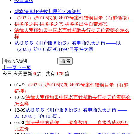
今日举报
邓鑫法官枉法裁判思维过程评析
（2023）沪0105民初34997号案件错误目录（有超链接）
拼多多之错 拼多多之恶 拼多多出生自带邪恶
法律人罗翔如果中国老百姓都敢去行使天价索赔会怎么
样
从拼多多《用户服务协议》看电商先天之错 ——以
（2023）沪0105民初34997号案件为例
搜 索
上一页
下一页
今日
今天更新
0
篇 共有
178
篇
01-23
（2023）沪0105民初34997号案件错误目录（有超
链接）
12-22
法律人罗翔如果中国老百姓都敢去行使天价索赔会
怎么样
12-09
从拼多多《用户服务协议》看电商先天之错 ——
以（2023）沪0105民..
05-30
判决书中的造假——改变数值——直接造成899万
元差价