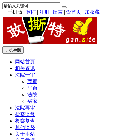
手机版
|
登陆
|
注册
|
留言
|
设首页
|
加收藏
手机导航
网站首页
相关资讯
法院一审
商家
平台
法院
买家
法院再审
检察监督
检察复查
其他监督
关于本站