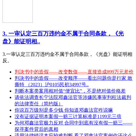
3. 一审认定三百万违约金不属于合同条款，《光
盘》能证明相..
3.一审认定三百万违约金不属于合同条款，《光盘》能证明相
反。
判决书中的造假——改变数值——直接造成899万元差价
判决书中的造假——改变顺序——看出问题你是行家 敢
撕特 （2023）沪0105民初34997号..
判断本案类案用相对值“便宜比”，不是绝对值价格差
请依法调查长宁法院邓鑫法官等涉嫌民事审判枉法裁判
的法律责任（简约版）
你说百万级别是多少钱 你知道邓鑫法官咋说嘛
没有证据证明本案假一赔三计算标准是1199元三倍
为何邓鑫法官极力反对 合同中到底有没有假一赔三——
探寻案件背后的真相
适用法律错误本应较难判断 看了邓鑫法官案例你还这么