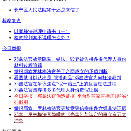
长宁区人民法院终于还是来信了
检察复查
以案释法说理申请书（一）
检察院判案不说理怎么办？
今日举报
邓鑫法官故意隐匿、错认、毁弃被告拼多多代理人身份
材料过程追踪
举报邓鑫罗林梅法官关于合同成立的矛盾判断
看图就可以认出是“限播商品”邓鑫法官为何枉法裁判
邓鑫法官在争议焦点“假一赔三”上的反言枉法过程
邓鑫法官毁弃拼多多代理人身份造假证据
今日举报：邓鑫法官伪造证据_平台对商家直播违规的处
罚截图
举报邓鑫、罗林梅法官等故意采信拼多多六组非法证据
邓鑫、罗林梅法官隐瞒的《光盘》与认定的事实有五大
冲突