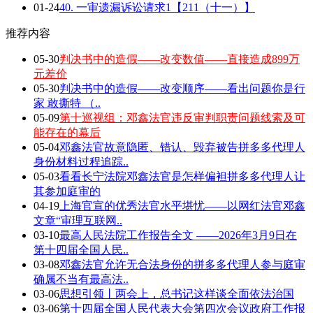
01-24
40. 一审遗漏诉讼请求1【211（十一）】
推荐内容
05-30
判决书中的造假——改变数值——直接造成899万
元差价
05-30
判决书中的造假——改变顺序——看出问题你是行
家 敢撕特 （..
05-09
第十巡视组：邓鑫法官违反审判职责问题线索及可
能存在的幕后
05-04
邓鑫法官故意隐匿、错认、毁弃被告拼多多代理人
身份材料过程追踪..
05-03
看看长宁法院邓鑫法官是怎样偏袒拼多多代理人让
其参加庭审的
04-19
上海官宣的优秀法官水平堪忧——以网红法官邓鑫
文章“审理互联网..
03-10
最高人民法院工作报告全文 ——2026年3月9日在
第十四届全国人民..
03-08
邓鑫法官允许无合法身份的拼多多代理人参与庭审
确属不当有最高法..
03-06
思想引领丨两会上，总书记这样谈全面依法治国
03-06
第十四届全国人民代表大会第四次会议政府工作报