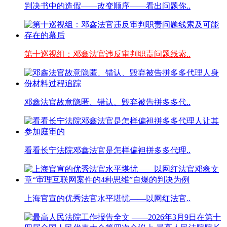
判决书中的造假——改变顺序——看出问题你..
第十巡视组：邓鑫法官违反审判职责问题线索..
邓鑫法官故意隐匿、错认、毁弃被告拼多多代..
看看长宁法院邓鑫法官是怎样偏袒拼多多代理..
上海官宣的优秀法官水平堪忧——以网红法官..