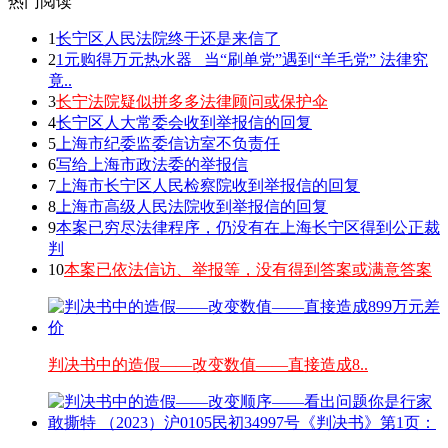
热门阅读
1
长宁区人民法院终于还是来信了
2
1元购得万元热水器 _当“刷单党”遇到“羊毛党” 法律究
竟..
3
长宁法院疑似拼多多法律顾问或保护伞
4
长宁区人大常委会收到举报信的回复
5
上海市纪委监委信访室不负责任
6
写给上海市政法委的举报信
7
上海市长宁区人民检察院收到举报信的回复
8
上海市高级人民法院收到举报信的回复
9
本案已穷尽法律程序，仍没有在上海长宁区得到公正裁
判
10
本案已依法信访、举报等，没有得到答案或满意答案
判决书中的造假——改变数值——直接造成8..