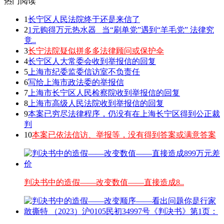
热门阅读
1
长宁区人民法院终于还是来信了
2
1元购得万元热水器 _当“刷单党”遇到“羊毛党” 法律究
竟..
3
长宁法院疑似拼多多法律顾问或保护伞
4
长宁区人大常委会收到举报信的回复
5
上海市纪委监委信访室不负责任
6
写给上海市政法委的举报信
7
上海市长宁区人民检察院收到举报信的回复
8
上海市高级人民法院收到举报信的回复
9
本案已穷尽法律程序，仍没有在上海长宁区得到公正裁
判
10
本案已依法信访、举报等，没有得到答案或满意答案
判决书中的造假——改变数值——直接造成8..