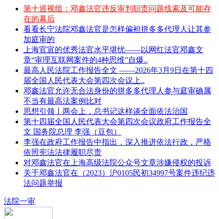
第十巡视组：邓鑫法官违反审判职责问题线索及可能存
在的幕后
看看长宁法院邓鑫法官是怎样偏袒拼多多代理人让其参
加庭审的
上海官宣的优秀法官水平堪忧——以网红法官邓鑫文
章“审理互联网案件的4种思维”自爆..
最高人民法院工作报告全文 ——2026年3月9日在第十四
届全国人民代表大会第四次会议上..
邓鑫法官允许无合法身份的拼多多代理人参与庭审确属
不当有最高法案例比对
思想引领丨两会上，总书记这样谈全面依法治国
第十四届全国人民代表大会第四次会议政府工作报告全
文 国务院总理 李强（豆包）
李强在政府工作报告中指出，深入推进依法行政，严格
依照宪法法律履职尽责
对邓鑫法官在上海高级法院公众号文章涉嫌侵权的投诉
关于邓鑫法官在（2023）沪0105民初34997号案件违纪违
法问题举报
法院一审