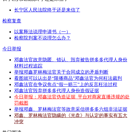
长宁区人民法院终于还是来信了
检察复查
以案释法说理申请书（一）
检察院判案不说理怎么办？
今日举报
邓鑫法官故意隐匿、错认、毁弃被告拼多多代理人身份
材料过程追踪
举报邓鑫罗林梅法官关于合同成立的矛盾判断
看图就可以认出是“限播商品”邓鑫法官为何枉法裁判
邓鑫法官在争议焦点“假一赔三”上的反言枉法过程
邓鑫法官毁弃拼多多代理人身份造假证据
今日举报：邓鑫法官伪造证据_平台对商家直播违规的处
罚截图
举报邓鑫、罗林梅法官等故意采信拼多多六组非法证据
邓鑫、罗林梅法官隐瞒的《光盘》与认定的事实有五大
冲突