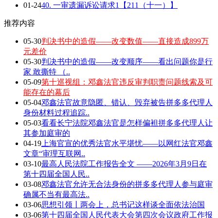
01-24
40. 一审遗漏诉讼请求1【211（十一）】
推荐内容
05-30
判决书中的造假——改变数值——直接造成899万
元差价
05-30
判决书中的造假——改变顺序——看出问题你是行
家 敢撕特 （..
05-09
第十巡视组：邓鑫法官违反审判职责问题线索及可
能存在的幕后
05-04
邓鑫法官故意隐匿、错认、毁弃被告拼多多代理人
身份材料过程追踪..
05-03
看看长宁法院邓鑫法官是怎样偏袒拼多多代理人让
其参加庭审的
04-19
上海官宣的优秀法官水平堪忧——以网红法官邓鑫
文章“审理互联网..
03-10
最高人民法院工作报告全文 ——2026年3月9日在
第十四届全国人民..
03-08
邓鑫法官允许无合法身份的拼多多代理人参与庭审
确属不当有最高法..
03-06
思想引领丨两会上，总书记这样谈全面依法治国
03-06
第十四届全国人民代表大会第四次会议政府工作报