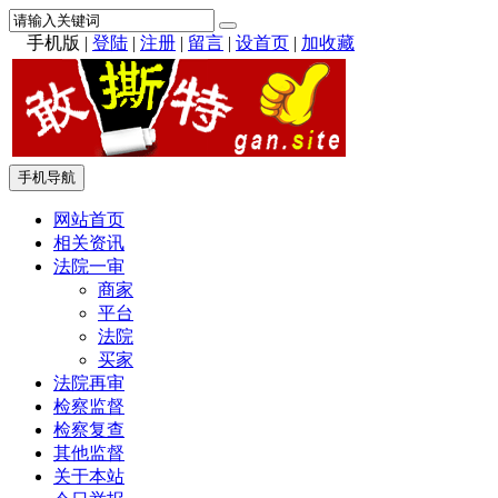
手机版
|
登陆
|
注册
|
留言
|
设首页
|
加收藏
手机导航
网站首页
相关资讯
法院一审
商家
平台
法院
买家
法院再审
检察监督
检察复查
其他监督
关于本站