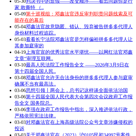
05-30
判决书中的造假——改变顺序——看出问题你是行
家 敢撕特 （..
05-09
第十巡视组：邓鑫法官违反审判职责问题线索及可
能存在的幕后
05-04
邓鑫法官故意隐匿、错认、毁弃被告拼多多代理人
身份材料过程追踪..
05-03
看看长宁法院邓鑫法官是怎样偏袒拼多多代理人让
其参加庭审的
04-19
上海官宣的优秀法官水平堪忧——以网红法官邓鑫
文章“审理互联网..
03-10
最高人民法院工作报告全文 ——2026年3月9日在
第十四届全国人民..
03-08
邓鑫法官允许无合法身份的拼多多代理人参与庭审
确属不当有最高法..
03-06
思想引领丨两会上，总书记这样谈全面依法治国
03-06
第十四届全国人民代表大会第四次会议政府工作报
告全文 国务院总..
03-06
李强在政府工作报告中指出，深入推进依法行政，
严格依照宪法法律..
03-03
对邓鑫法官在上海高级法院公众号文章涉嫌侵权的
投诉
03-03
关于邓鑫法官在（2023）沪0105民初34997号案件