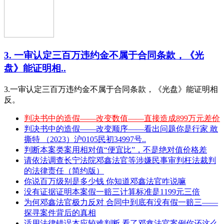
3. 一审认定三百万违约金不属于合同条款，《光
盘》能证明相..
3.一审认定三百万违约金不属于合同条款，《光盘》能证明相
反。
判决书中的造假——改变数值——直接造成899万元差价
判决书中的造假——改变顺序——看出问题你是行家 敢
撕特 （2023）沪0105民初34997号..
判断本案类案用相对值“便宜比”，不是绝对值价格差
请依法调查长宁法院邓鑫法官等涉嫌民事审判枉法裁判
的法律责任（简约版）
你说百万级别是多少钱 你知道邓鑫法官咋说嘛
没有证据证明本案假一赔三计算标准是1199元三倍
为何邓鑫法官极力反对 合同中到底有没有假一赔三——
探寻案件背后的真相
适用法律错误本应较难判断 看了邓鑫法官案例你还这么