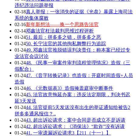
违纪违法问题举报
02-18
真人举报：一张消失的证据《光盘》暴露上海司法
系统的集体腐败
02-16
新年新想法——换一个思路告法官
02-14
邓鑫法官枉法裁判思维过程评析
01-24
51. 最后：拼多多之错，拼多多之恶
01-24
50. 长宁法官的其他徇私舞弊行为追踪
01-24
49. 邓鑫法官推脱错误判决责任：称本案已经过专
业法官会议讨论
01-24
48. 《民事一审案件审判流程管理情况》造假（三
假配合）
01-24
47. 《音字转换记录》也造假：开庭时间造假+人员
造假
01-24
46. 《元数据表3》造假掩盖庭审中断事件
01-24
45. 法官故意拖延办案：违反法定期限，判决书迟
延3天发送
01-24
44. 法官提前5天发送没有出生的举证通知给被告2
拼多多通风报信？..
01-24
43. 超出诉讼请求：案中合同是否成立不是诉请
01-24
42. 超出诉讼请求：《消保法》“欺诈”没有诉请
01-24
41. 一审遗漏诉讼请求3【211（十一）】