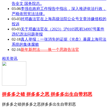
告全文 国务院总..
03-06
李强在政府工作报告中指出，深入推进依法行政，
严格依照宪法法律..
03-03
对邓鑫法官在上海高级法院公众号文章涉嫌侵权的
投诉
03-03
关于邓鑫法官在（2023）沪0105民初34997号案件
违纪违法问题举报
02-18
真人举报：一张消失的证据《光盘》暴露上海司法
系统的集体腐败
02-16
新年新想法——换一个思路告法官
相关资讯
拼多多之错 拼多多之恶 拼多多出生自带邪恶
拼多多之错拼多多之恶拼多多出生自带邪恶