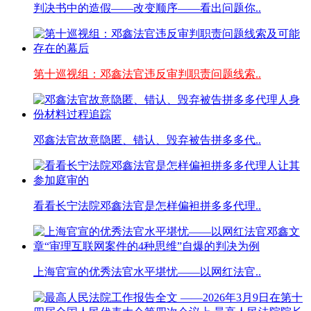
判决书中的造假——改变顺序——看出问题你..
第十巡视组：邓鑫法官违反审判职责问题线索..
邓鑫法官故意隐匿、错认、毁弃被告拼多多代..
看看长宁法院邓鑫法官是怎样偏袒拼多多代理..
上海官宣的优秀法官水平堪忧——以网红法官..