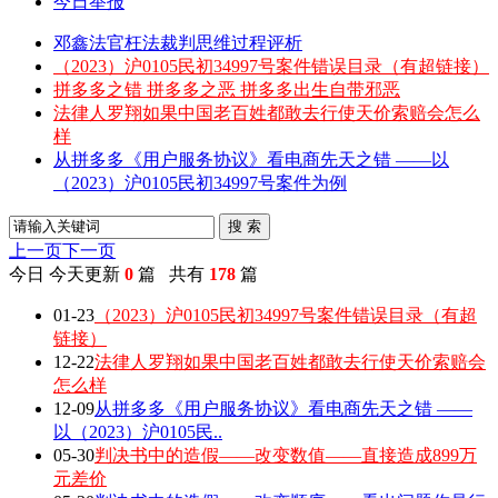
今日举报
邓鑫法官枉法裁判思维过程评析
（2023）沪0105民初34997号案件错误目录（有超链接）
拼多多之错 拼多多之恶 拼多多出生自带邪恶
法律人罗翔如果中国老百姓都敢去行使天价索赔会怎么
样
从拼多多《用户服务协议》看电商先天之错 ——以
（2023）沪0105民初34997号案件为例
搜 索
上一页
下一页
今日
今天更新
0
篇 共有
178
篇
01-23
（2023）沪0105民初34997号案件错误目录（有超
链接）
12-22
法律人罗翔如果中国老百姓都敢去行使天价索赔会
怎么样
12-09
从拼多多《用户服务协议》看电商先天之错 ——
以（2023）沪0105民..
05-30
判决书中的造假——改变数值——直接造成899万
元差价